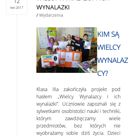
12
WYNALAZKI
kwi 2017
/
Wydarzenia
KIM SĄ
WIELCY
WYNALAZ
CY?
Klasa IIIa zakończyła projekt pod
hasłem „Wielcy Wynalazcy i ich
wynalazki”. Uczniowie zapoznali się z
sylwetkami osobistości nauki i techniki,
którym zawdzięczamy wiele
przedmiotów, bez których nie
wyobrażamy sobie dziś życia. Dzieci