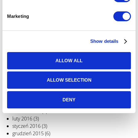
wrzesień 2017
(5)
S
sierpień 2017
(1)
e
maj 2017
(3)
Marketing
l
kwiecień 2017
(1)
e
marzec 2017
(4)
c
luty 2017
(1)
Show details
t
styczeń 2017
(6)
i
grudzień 2016
(8)
o
listopad 2016
(4)
ALLOW ALL
n
październik 2016
(6)
wrzesień 2016
(3)
ALLOW SELECTION
sierpień 2016
(2)
czerwiec 2016
(4)
maj 2016
(2)
DENY
kwiecień 2016
(9)
marzec 2016
(2)
luty 2016
(3)
styczeń 2016
(3)
grudzień 2015
(6)