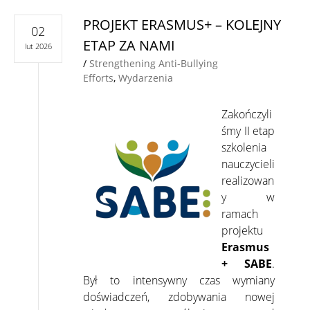
PROJEKT ERASMUS+ – KOLEJNY
02
ETAP ZA NAMI
lut 2026
/
Strengthening Anti-Bullying
Efforts
,
Wydarzenia
Zakończyli
śmy II etap
szkolenia
nauczycieli
realizowan
y w
ramach
projektu
Erasmus
+
SABE
.
Był to intensywny czas wymiany
doświadczeń, zdobywania nowej