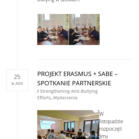
PROJEKT ERASMUS + SABE –
25
SPOTKANIE PARTNERSKIE
lis 2024
/
Strengthening Anti-Bullying
Efforts
,
Wydarzenia
W
listopadzie
rozpoczęli
śmy