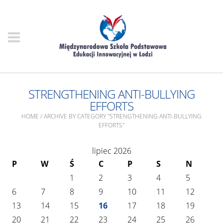
STRENGTHENING ANTI-BULLYING
EFFORTS
HOME
/
ARCHIVE BY CATEGORY "STRENGTHENING ANTI-BULLYING
EFFORTS"
lipiec 2026
P
W
Ś
C
P
S
N
1
2
3
4
5
6
7
8
9
10
11
12
13
14
15
16
17
18
19
20
21
22
23
24
25
26