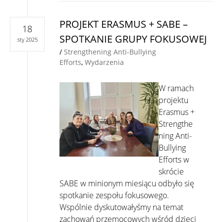
PROJEKT ERASMUS + SABE –
18
SPOTKANIE GRUPY FOKUSOWEJ
sty 2025
/
Strengthening Anti-Bullying
Efforts
,
Wydarzenia
W ramach
projektu
Erasmus +
Strengthe
ning Anti-
Bullying
Efforts w
skrócie
SABE w minionym miesiącu odbyło się
spotkanie zespołu fokusowego.
Wspólnie dyskutowałyśmy na temat
zachowań przemocowych wśród dzieci