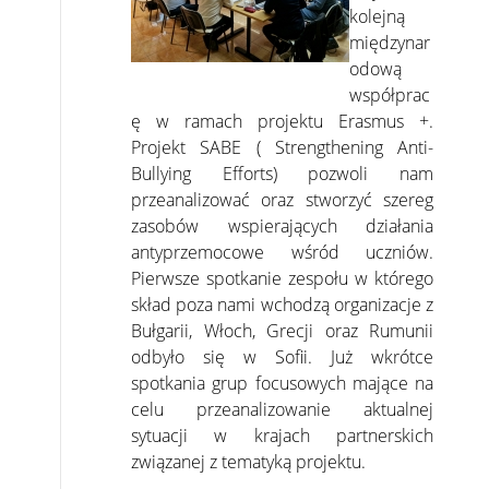
kolejną
międzynar
odową
współprac
ę w ramach projektu Erasmus +.
Projekt SABE ( Strengthening Anti-
Bullying Efforts) pozwoli nam
przeanalizować oraz stworzyć szereg
zasobów wspierających działania
antyprzemocowe wśród uczniów.
Pierwsze spotkanie zespołu w którego
skład poza nami wchodzą organizacje z
Bułgarii, Włoch, Grecji oraz Rumunii
odbyło się w Sofii. Już wkrótce
spotkania grup focusowych mające na
celu przeanalizowanie aktualnej
sytuacji w krajach partnerskich
związanej z tematyką projektu.