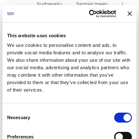
budowaniu bezpiecznego i
wspierającego środowiska szkolnego.
This website uses cookies
We use cookies to personalise content and ads, to
provide social media features and to analyse our traffic.
We also share information about your use of our site with
our social media, advertising and analytics partners who
may combine it with other information that you’ve
provided to them or that they’ve collected from your use
WSPÓLNIE PRZECIW PRZEMOCY
28
of their services.
RÓWIEŚNICZEJ
paź 2025
/
Strengthening Anti-Bullying Efforts
C
Necessary
o
Przeciwdzi
n
ałanie
s
przemocy
Preferences