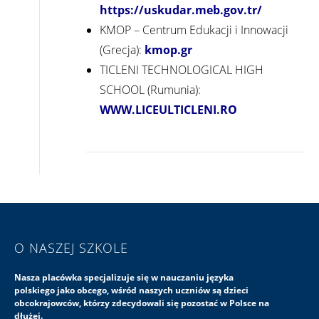
https://uskudar.meb.gov.tr/
KMOP – Centrum Edukacji i Innowacji
(Grecja):
kmop.gr
TICLENI TECHNOLOGICAL HIGH
SCHOOL (Rumunia):
WWW.LICEULTICLENI.RO
O NASZEJ SZKOLE
Nasza placówka specjalizuje się w nauczaniu języka
polskiego jako obcego, wśród naszych uczniów są dzieci
obcokrajowców, którzy zdecydowali się pozostać w Polsce na
dłużej.