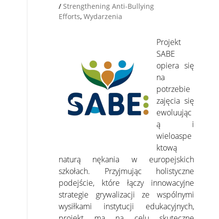
/
Strengthening Anti-Bullying
Efforts
,
Wydarzenia
Projekt
SABE
opiera się
na
potrzebie
zajęcia się
ewoluując
ą i
wieloaspe
ktową
naturą nękania w europejskich
szkołach. Przyjmując holistyczne
podejście, które łączy innowacyjne
strategie grywalizacji ze wspólnymi
wysiłkami instytucji edukacyjnych,
projekt ma na celu skuteczne