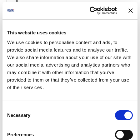
30
UCZNIÓW – ŁOTWA
wrz 2018
/
Activate!
W dniach
This website uses cookies
23- 29
We use cookies to personalise content and ads, to
września
provide social media features and to analyse our traffic.
2018 roku
We also share information about your use of our site with
odbyła się
our social media, advertising and analytics partners who
kolejna
may combine it with other information that you’ve
uczniowska mobilność w ramach
provided to them or that they’ve collected from your use
strategicznego programu rozwoju
of their services.
szkół Erasmus+ Activate. Tym razem
odwiedziliśmy Łotwę. Podróż
rozpoczęliśmy od wizyty w Rydze. Już
C
pierwszego dnia pobytu to niezwykłe
Necessary
o
miasto dostarczyło nam
n
niezapomnianych wrażeń. W
s
Preferences
poniedziałek zostaliśmy uroczyście
e