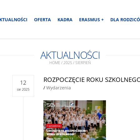
KTUALNOŚCI
OFERTA
KADRA
ERASMUS +
DLA RODZIC
AKTUALNOŚCI
HOME
/
2025
/
SIERPIEŃ
ROZPOCZĘCIE ROKU SZKOLNEGO
12
/
Wydarzenia
sie 2025