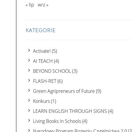
« lip
wrz »
KATEGORIE
Activate!
(5)
AI TEACH
(4)
BEYOND SCHOOL
(3)
FLASH-RET
(6)
Green Agripreneurs of Future
(9)
Konkurs
(1)
LEARN ENGLISH THROUGH SIGNS
(4)
Living Books in Schools
(4)
Narodowy Program Rozwoju Czytelnictwa 2.0
(2