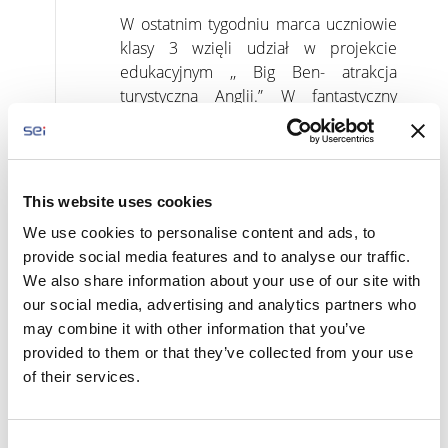
W ostatnim tygodniu marca uczniowie
klasy 3 wzięli udział w projekcie
edukacyjnym ,, Big Ben- atrakcja
turystyczna Anglii.” W fantastyczny
sposób zaprezentowali swoje
informacje o słynnym zegarze
londyńskim. Pokusili się nawet o
stworzenie budowli zegara i
This website uses cookies
przygotowali prezentację
We use cookies to personalise content and ads, to
multimedialną. W ten sposób zdobyte
provide social media features and to analyse our traffic.
informacje pozostaną im w głowach
We also share information about your use of our site with
przez wiele lat. Połączyliśmy w tym
our social media, advertising and analytics partners who
projekcje zdolności komunikacyjne,
may combine it with other information that you’ve
umiejętności prezentacji własnego
provided to them or that they’ve collected from your use
pomysłu z zabawą i śmiechem.
of their services.
Dokonaliśmy również opisu zegara.
Bardzo jestem dumna ze swoich
uczniów. Wszystko uwieczniliśmy na
C