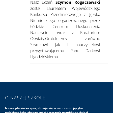
Nasz uczeń
Szymon Rogaczewski
został Laureatem Wojewódzkiego
Konkursu Przedmiotowego z Języka
Niemieckiego organizowanego przez
Łódzkie Centrum Doskonalenia
Nauczycieli wraz z Kuratorium
Oświaty.Gratulujemy zarówno
Szymkowi jak i nauczycielowi
przygotowującemu Panu Darkowi
Ligodzińskiemu.
O NASZEJ SZKOLE
Nasza placówka specjalizuje się w nauczaniu języka
polskiego jako obcego, wśród naszych uczniów są dzieci