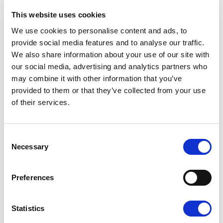
maj 2019
(2)
This website uses cookies
kwiecień 2019
(6)
We use cookies to personalise content and ads, to
marzec 2019
(5)
provide social media features and to analyse our traffic.
styczeń 2019
(5)
We also share information about your use of our site with
grudzień 2018
(2)
our social media, advertising and analytics partners who
listopad 2018
(2)
may combine it with other information that you’ve
październik 2018
(3)
provided to them or that they’ve collected from your use
wrzesień 2018
(2)
of their services.
sierpień 2018
(1)
czerwiec 2018
(3)
maj 2018
(2)
C
kwiecień 2018
(3)
Necessary
o
marzec 2018
(6)
n
luty 2018
(1)
s
styczeń 2018
(5)
Preferences
e
grudzień 2017
(2)
n
listopad 2017
(2)
t
Statistics
październik 2017
(5)
S