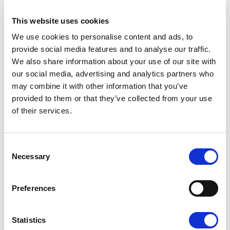
czerwiec 2019
(3)
This website uses cookies
maj 2019
(2)
kwiecień 2019
(6)
We use cookies to personalise content and ads, to
marzec 2019
(5)
provide social media features and to analyse our traffic.
styczeń 2019
(5)
We also share information about your use of our site with
grudzień 2018
(2)
our social media, advertising and analytics partners who
listopad 2018
(2)
may combine it with other information that you’ve
październik 2018
(3)
provided to them or that they’ve collected from your use
wrzesień 2018
(2)
of their services.
sierpień 2018
(1)
czerwiec 2018
(3)
maj 2018
(2)
C
Necessary
kwiecień 2018
(3)
o
marzec 2018
(6)
n
luty 2018
(1)
s
Preferences
styczeń 2018
(5)
e
grudzień 2017
(2)
n
listopad 2017
(2)
t
Statistics