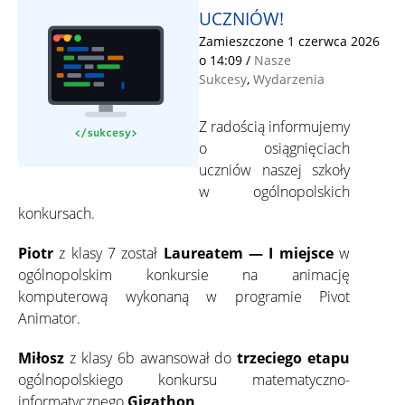
UCZNIÓW!
Zamieszczone 1 czerwca 2026
o 14:09
/
Nasze
Sukcesy
,
Wydarzenia
Z radością informujemy
o osiągnięciach
uczniów naszej szkoły
w ogólnopolskich
konkursach.
Piotr
z klasy 7 został
Laureatem — I miejsce
w
ogólnopolskim konkursie na animację
komputerową wykonaną w programie Pivot
Animator.
Miłosz
z klasy 6b awansował do
trzeciego etapu
ogólnopolskiego konkursu matematyczno-
informatycznego
Gigathon
.