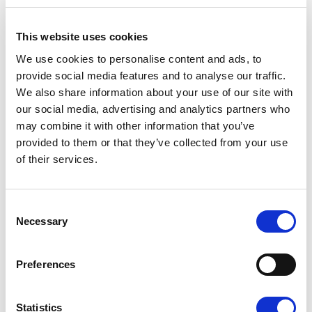
maj 2019
(2)
kwiecień 2019
(6)
This website uses cookies
marzec 2019
(5)
We use cookies to personalise content and ads, to
styczeń 2019
(5)
provide social media features and to analyse our traffic.
grudzień 2018
(2)
We also share information about your use of our site with
listopad 2018
(2)
our social media, advertising and analytics partners who
październik 2018
(3)
may combine it with other information that you’ve
wrzesień 2018
(2)
provided to them or that they’ve collected from your use
sierpień 2018
(1)
of their services.
czerwiec 2018
(3)
maj 2018
(2)
kwiecień 2018
(3)
C
marzec 2018
(6)
Necessary
o
luty 2018
(1)
n
styczeń 2018
(5)
s
grudzień 2017
(2)
Preferences
e
listopad 2017
(2)
n
październik 2017
(5)
t
Statistics