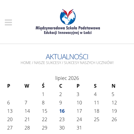
AKTUALNOŚCI
HOME
/
NASZE SUKCESY
/
SUKCESY NASZYCH UCZNIÓW!
lipiec 2026
P
W
Ś
C
P
S
N
1
2
3
4
5
6
7
8
9
10
11
12
13
14
15
16
17
18
19
20
21
22
23
24
25
26
27
28
29
30
31