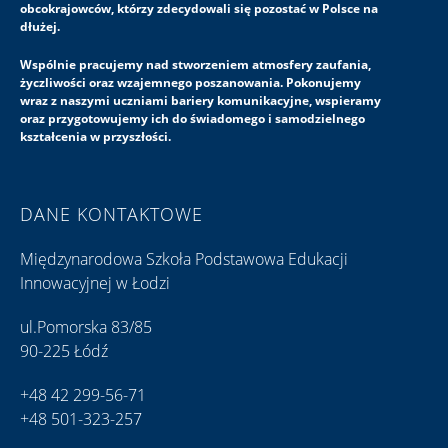
obcokrajowców, którzy zdecydowali się pozostać w Polsce na
dłużej.
Wspólnie pracujemy nad stworzeniem atmosfery zaufania,
życzliwości oraz wzajemnego poszanowania. Pokonujemy
wraz z naszymi uczniami bariery komunikacyjne, wspieramy
oraz przygotowujemy ich do świadomego i samodzielnego
kształcenia w przyszłości.
DANE KONTAKTOWE
Międzynarodowa Szkoła Podstawowa Edukacji
Innowacyjnej w Łodzi
ul.Pomorska 83/85
90-225 Łódź
+48 42 299-56-71
+48 501-323-257