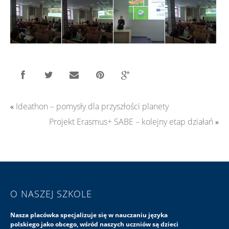
«
Ideathon – pomysły dla przyszłości planety
Projekt Erasmus+ SABE – kolejny etap działań
»
O NASZEJ SZKOLE
Nasza placówka specjalizuje się w nauczaniu języka
polskiego jako obcego, wśród naszych uczniów są dzieci