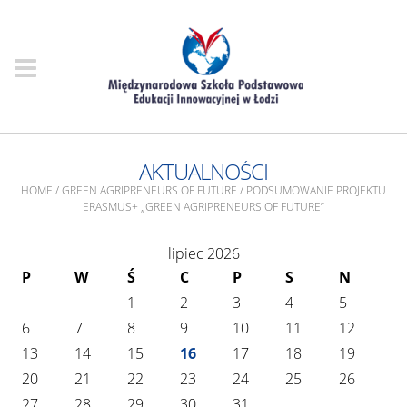
AKTUALNOŚCI
HOME
/
GREEN AGRIPRENEURS OF FUTURE
/
PODSUMOWANIE PROJEKTU
ERASMUS+ „GREEN AGRIPRENEURS OF FUTURE”
lipiec 2026
P
W
Ś
C
P
S
N
1
2
3
4
5
6
7
8
9
10
11
12
13
14
15
16
17
18
19
20
21
22
23
24
25
26
27
28
29
30
31