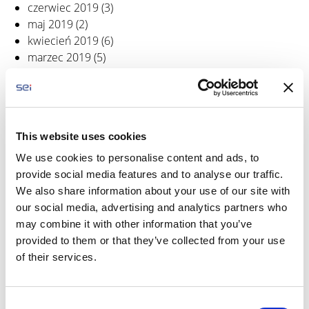
czerwiec 2019
(3)
maj 2019
(2)
kwiecień 2019
(6)
marzec 2019
(5)
styczeń 2019
(5)
grudzień 2018
(2)
listopad 2018
(2)
październik 2018
(3)
This website uses cookies
wrzesień 2018
(2)
sierpień 2018
(1)
We use cookies to personalise content and ads, to
czerwiec 2018
(3)
provide social media features and to analyse our traffic.
maj 2018
(2)
We also share information about your use of our site with
kwiecień 2018
(3)
our social media, advertising and analytics partners who
marzec 2018
(6)
may combine it with other information that you’ve
luty 2018
(1)
provided to them or that they’ve collected from your use
styczeń 2018
(5)
of their services.
grudzień 2017
(2)
listopad 2017
(2)
październik 2017
(5)
C