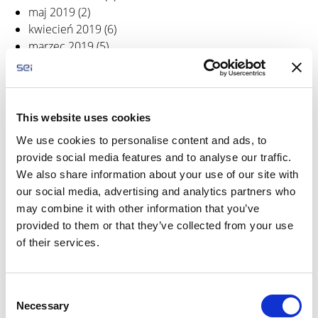
maj 2019
(2)
kwiecień 2019
(6)
marzec 2019
(5)
styczeń 2019
(5)
grudzień 2018
(2)
listopad 2018
(2)
październik 2018
(3)
This website uses cookies
wrzesień 2018
(2)
We use cookies to personalise content and ads, to
sierpień 2018
(1)
provide social media features and to analyse our traffic.
czerwiec 2018
(3)
We also share information about your use of our site with
maj 2018
(2)
our social media, advertising and analytics partners who
kwiecień 2018
(3)
may combine it with other information that you’ve
marzec 2018
(6)
provided to them or that they’ve collected from your use
luty 2018
(1)
of their services.
styczeń 2018
(5)
grudzień 2017
(2)
listopad 2017
(2)
C
październik 2017
(5)
Necessary
o