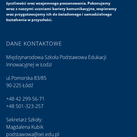
życzliwości oraz wzajemnego poszanowania. Pokonujemy
wraz z naszymi uczniami bariery komunikacyjne, wspieramy
oraz przygotowujemy ich do świadomego i samodzielnego
kształcenia w przyszłości.
DANE KONTAKTOWE
Międzynarodowa Szkoła Podstawowa Edukacji
Innowacyjnej w Łodzi
ul.Pomorska 83/85
90-225 Łódź
+48 42 299-56-71
+48 501-323-257
Sekretarz Szkoły:
Magdalena Kubik
podstawowa@sei.edu.pl