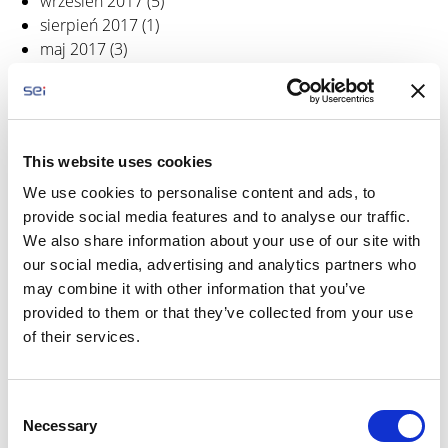
wrzesień 2017
(5)
sierpień 2017
(1)
maj 2017
(3)
kwiecień 2017
(1)
marzec 2017
(4)
luty 2017
(1)
styczeń 2017
(6)
This website uses cookies
grudzień 2016
(8)
listopad 2016
(4)
We use cookies to personalise content and ads, to
październik 2016
(6)
provide social media features and to analyse our traffic.
wrzesień 2016
(3)
We also share information about your use of our site with
sierpień 2016
(2)
our social media, advertising and analytics partners who
czerwiec 2016
(4)
may combine it with other information that you’ve
maj 2016
(2)
provided to them or that they’ve collected from your use
kwiecień 2016
(9)
of their services.
marzec 2016
(2)
luty 2016
(3)
C
styczeń 2016
(3)
Necessary
o
grudzień 2015
(6)