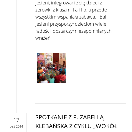
jesieni, integrowanie się dzieci z
zerówki z klasami I a i I b, a przede
wszystkim wspaniała zabawa. Bal
Jesieni przysporzył dzieciom wiele
radości, dostarczył niezapomnianych
wrażeń.
SPOTKANIE Z P.IZABELLĄ
17
KLEBAŃSKĄ Z CYKLU „WOKÓŁ
paź 2014